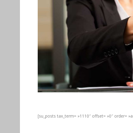
[su_posts tax_term= »1110″ offset= »0″ order= »as