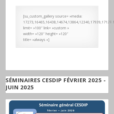
[su_custom_gallery source= »media:
17273,16465,16438,14674,13864,12340,17939,17128,
limit= »100″ link= »custom »
width= »120″ height= »120″
title= »always »]
SÉMINAIRES CESDIP FÉVRIER 2025 -
JUIN 2025