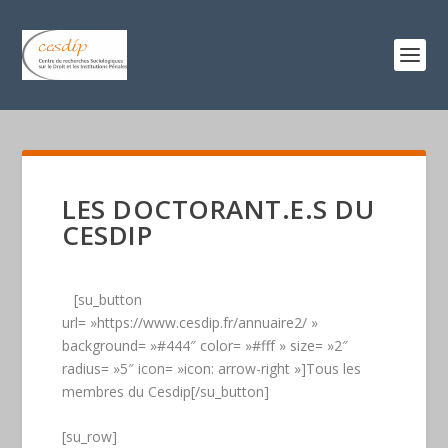
LES DOCTORANT.E.S DU
CESDIP
[su_button
url= »https://www.cesdip.fr/annuaire2/ »
background= »#444″ color= »#fff » size= »2″
radius= »5″ icon= »icon: arrow-right »]Tous les
membres du Cesdip[/su_button]
[su_row]