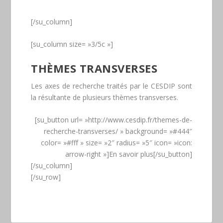
[/su_column]
[su_column size= »3/5c »]
THÈMES TRANSVERSES
Les axes de recherche traités par le CESDIP sont
la résultante de plusieurs thèmes transverses.
[su_button url= »http://www.cesdip.fr/themes-de-
recherche-transverses/ » background= »#444″
color= »#fff » size= »2″ radius= »5″ icon= »icon:
arrow-right »]En savoir plus[/su_button]
[/su_column]
[/su_row]