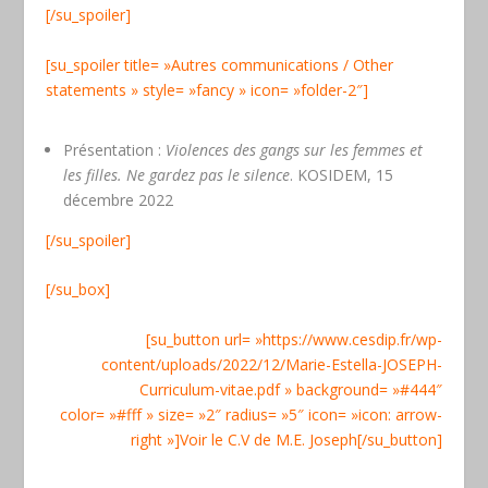
[/su_spoiler]
[su_spoiler title= »Autres communications / Other
statements » style= »fancy » icon= »folder-2″]
Présentation :
Violences des gangs sur les femmes et
les filles. Ne gardez pas le silence
. KOSIDEM, 15
décembre 2022
[/su_spoiler]
[/su_box]
[su_button url= »https://www.cesdip.fr/wp-
content/uploads/2022/12/Marie-Estella-JOSEPH-
Curriculum-vitae.pdf » background= »#444″
color= »#fff » size= »2″ radius= »5″ icon= »icon: arrow-
right »]Voir le C.V de M.E. Joseph[/su_button]