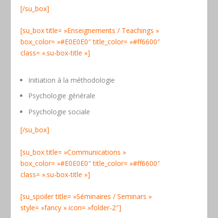
[/su_box]
[su_box title= »Enseignements / Teachings »
box_color= »#E0E0E0″ title_color= »#ff6600″
class= ».su-box-title »]
Initiation à la méthodologie
Psychologie générale
Psychologie sociale
[/su_box]
[su_box title= »Communications »
box_color= »#E0E0E0″ title_color= »#ff6600″
class= ».su-box-title »]
[su_spoiler title= »Séminaires / Seminars »
style= »fancy » icon= »folder-2″]