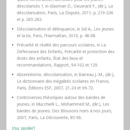
déscolarisés ?,
in
Glasman D., Oeuvrard F., (dir.),
La
déscolarisation
, Paris, La Dispute, 2011, p. 219-236
et p. 265-282.
Déscolarisation et délinquance,
in
Sid A.,
Les jeunes
et la loi
, Paris, l’Harmattan, 2010, p. 48-68.
Précarité et réalité des parcours scolaires,
in
La
Défenseure des Enfants,
Précarité et protection des
droits des enfants, État des lieux et
recommandations
, Rapport, 94-102 et 129.
Absentéisme, déscolarisation,
in
Barreau J.-M., (dir.),
Le dictionnaire des inégalités scolaires en France
,
Paris, Éditions ESF, 2007, 21-24 et 69-72.
Controverses théoriques autour des bandes de
jeunes,
in
Mucchielli L., Mohammed M., (dir.),
Les
bandes de jeunes. Des Blousons noirs à nos jours
,
2007, Paris, La Découverte, 85-96.
[/su_spoiler]