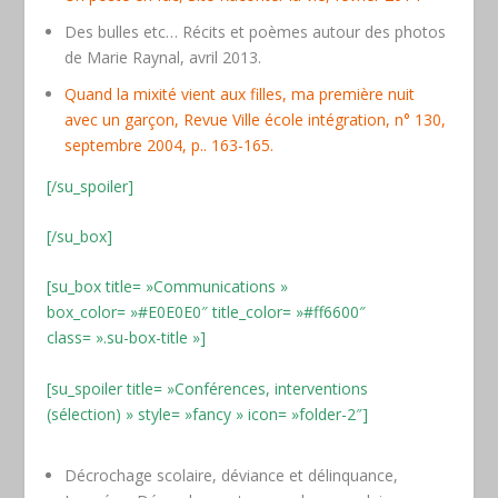
Des bulles etc… Récits et poèmes autour des photos
de Marie Raynal, avril 2013.
Quand la mixité vient aux filles, ma première nuit
avec un garçon, Revue Ville école intégration, n° 130,
septembre 2004, p.. 163-165.
[/su_spoiler]
[/su_box]
[su_box title= »Communications »
box_color= »#E0E0E0″ title_color= »#ff6600″
class= ».su-box-title »]
[su_spoiler title= »Conférences, interventions
(sélection) » style= »fancy » icon= »folder-2″]
Décrochage scolaire, déviance et délinquance,