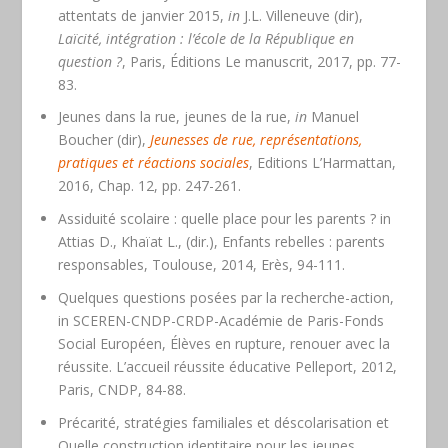
attentats de janvier 2015,
in
J.L. Villeneuve (dir),
Laïcité, intégration : l’école de la République en
question ?
, Paris, Éditions Le manuscrit, 2017, pp. 77-
83.
Jeunes dans la rue, jeunes de la rue,
in
Manuel
Boucher (dir),
Jeunesses de rue, représentations,
pratiques et réactions sociales
, Editions L’Harmattan,
2016, Chap. 12, pp. 247-261.
Assiduité scolaire : quelle place pour les parents ?
in
Attias D., Khaïat L., (dir.),
Enfants rebelles : parents
responsables
, Toulouse, 2014, Erès, 94-111.
Quelques questions posées par la recherche-action,
in
SCEREN-CNDP-CRDP-Académie de Paris-Fonds
Social Européen,
Élèves en rupture, renouer avec la
réussite. L’accueil réussite éducative Pelleport
, 2012,
Paris, CNDP, 84-88.
Précarité, stratégies familiales et déscolarisation et
Quelle construction identitaire pour les jeunes