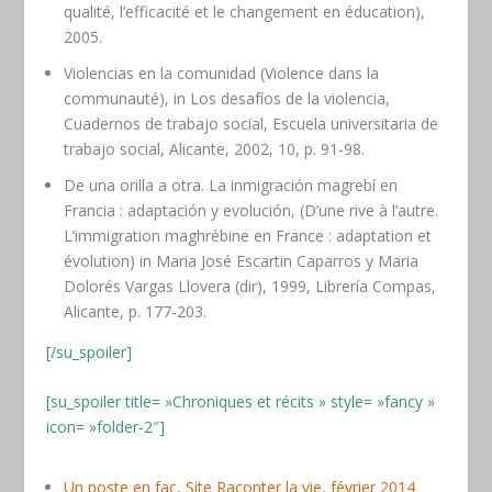
qualité, l’efficacité et le changement en éducation)
,
2005.
Violencias en la comunidad
(Violence dans la
communauté)
, in Los desafíos de la violencia,
Cuadernos de trabajo social, Escuela universitaria de
trabajo social, Alicante, 2002, 10, p. 91-98.
De una orilla a otra. La inmigración magrebí en
Francia : adaptación y evolución,
(D’une rive à l’autre.
L’immigration maghrébine en France : adaptation et
évolution)
in Maria José Escartin Caparros y Maria
Dolorés Vargas Llovera (dir), 1999, Librería Compas,
Alicante, p. 177-203.
[/su_spoiler]
[su_spoiler title= »Chroniques et récits » style= »fancy »
icon= »folder-2″]
Un poste en fac, Site Raconter la vie, février 2014