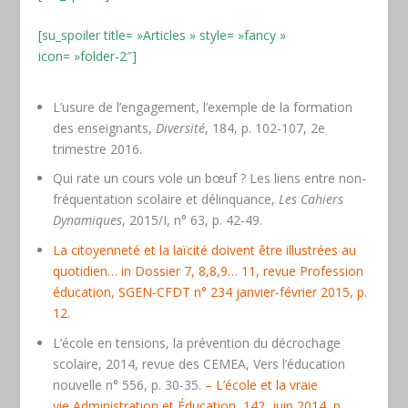
[su_spoiler title= »Articles » style= »fancy »
icon= »folder-2″]
L’usure de l’engagement, l’exemple de la formation
des enseignants,
Diversité
, 184, p. 102-107, 2
e
trimestre 2016.
Qui rate un cours vole un bœuf ? Les liens entre non-
fréquentation scolaire et délinquance,
Les Cahiers
Dynamiques
, 2015/I, n° 63, p. 42-49.
La citoyenneté et la laïcité doivent être illustrées au
quotidien…
in
Dossier 7, 8,8,9… 11, revue
Profession
éducation
, SGEN-CFDT n° 234 janvier-février 2015, p.
12.
L’école en tensions, la prévention du décrochage
scolaire, 2014,
revue des CEMEA, Vers l’éducation
nouvelle
n° 556, p. 30-35.
– L’école et la vraie
vie,
Administration et Éducation
, 142, juin 2014, p.