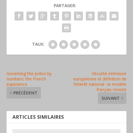
PARTAGER:
TAUX:
Governing the police by
Sécurité intérieure
numbers: the French
européenne et définition de
experience
l’intérêt national : le modèle
français revisité
PRÉCÉDENT
SUIVANT
ARTICLES SIMILAIRES