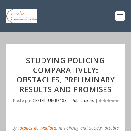
STUDYING POLICING
COMPARATIVELY:
OBSTACLES, PRELIMINARY
RESULTS AND PROMISES
Posté par
CESDIP UMR8183
|
Publications
|
By
Jacques de Maillard
, in Policing and Society, octobre