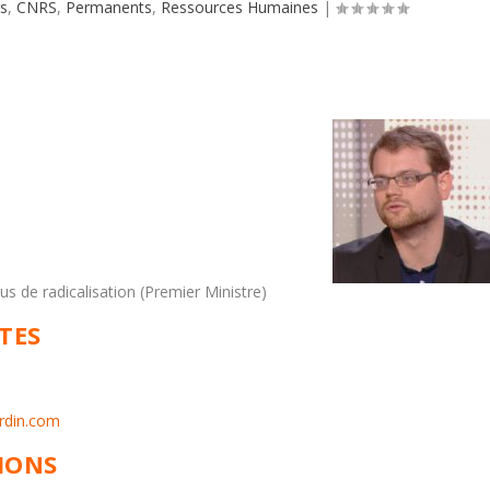
s
,
CNRS
,
Permanents
,
Ressources Humaines
|
s de radicalisation (Premier Ministre)
TES
ardin.com
TIONS