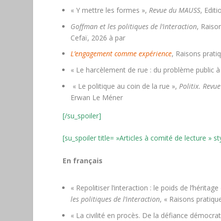
« Y mettre les formes »,
Revue du MAUSS
, Edit
Goffman et les politiques de l’interaction
, Raiso
Cefaï, 2026 à par
L’engagement comme expérience
, Raisons prati
« Le harcèlement de rue : du problème public à 
« Le politique au coin de la rue »,
Politix. Revue
Erwan Le Méner
[/su_spoiler]
[su_spoiler title= »Articles à comité de lecture » s
En français
« Repolitiser l’interaction : le poids de l’hérita
les politiques de l’interaction
, « Raisons pratiqu
« La civilité en procès. De la défiance démocrat