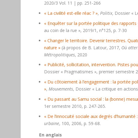
2020/3 Vol. 11 | pp. 251-266
« La civilité est-elle réac ? »
,
Politix,
Dossier « Le
« Enquêter sur la portée politique des rapports 
au coin de la rue », 2019/1, n°125, p. 7-30
« Changer le territoire. Devenir terrestres. Qua
nature »
(à propos de B. Latour, 2017,
Où atter
Métropolitiques
, 2020
« Publicité, sollicitation, intervention. Pistes 
Dossier « Pragmatismes », premier semestre 20
« Du côtoiement à l’engagement : la portée polit
»
,
Mouvements
, Dossier « La critique en actions
« Du passant au Samu social : la (bonne) mesur
1er semestre 2010, p. 247-265.
« De l’innocuité sociale aux degrés d’humanité : 
urbaine
, 100, 2006, p. 59-68.
En anglais