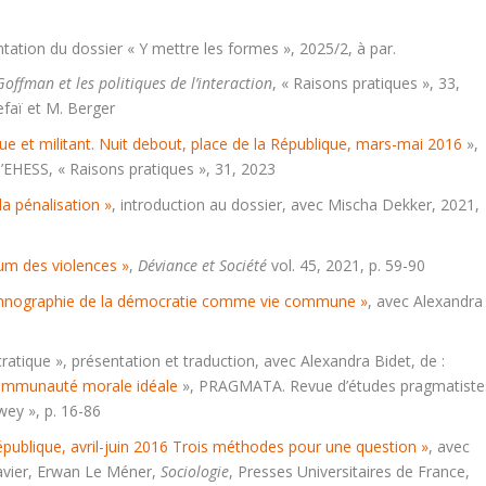
ntation du dossier « Y mettre les formes », 2025/2, à par.
Goffman et les politiques de l’interaction
, « Raisons pratiques », 33,
efaï et M. Berger
ue et militant. Nuit debout, place de la République, mars-mai 2016
»,
 l’EHESS, « Raisons pratiques », 31, 2023
a pénalisation »
, introduction au dossier, avec Mischa Dekker, 2021,
um des violences »
,
Déviance et Société
vol. 45, 2021, p. 59-90
ethnographie de la démocratie comme vie commune »
, avec Alexandra
ratique », présentation et traduction, avec Alexandra Bidet, de :
mmunauté morale idéale
», PRAGMATA. Revue d’études pragmatiste
wey », p. 16-86
République, avril-juin 2016 Trois méthodes pour une question »
, avec
lavier, Erwan Le Méner,
Sociologie
, Presses Universitaires de France,