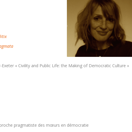
litix
agmata
xeter « Civility and Public Life: the Making of Democratic Culture »
s : approche pragmatiste des mœurs en démocratie