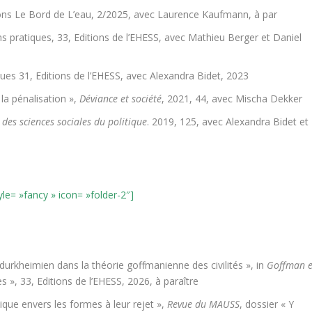
ions Le Bord de L’eau, 2/2025, avec Laurence Kaufmann, à par
ns pratiques, 33, Editions de l’EHESS, avec Mathieu Berger et Daniel
ques 31, Editions de l’EHESS, avec Alexandra Bidet, 2023
la pénalisation »,
Déviance et société
, 2021, 44, avec Mischa Dekker
 des sciences sociales du politique
. 2019, 125, avec Alexandra Bidet et
tyle= »fancy » icon= »folder-2″]
ge durkheimien dans la théorie goffmanienne des civilités », in
Goffman e
es », 33, Editions de l’EHESS, 2026, à paraître
ique envers les formes à leur rejet »,
Revue du MAUSS
, dossier « Y