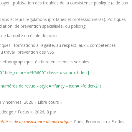
oyen, politisation des troubles de la coexistence publique (aide aux
ains et leurs régulations (profanes et professionnelles). Politiques
iation, de prévention spécialisée, du policing.
 de la mixité en école de police
ques ; formations à l’égalité, au respect, aux « compétences
é au travail; prévention des VSS
 ethnographique, écriture en sciences sociales
″ title_color= »#ff6600″ class= ».su-box-title »]
, numéros de revue » style= »fancy » icon= »folder-2″]
de Vincennes, 2026 « Libre cours »
ledge « Focus », 2026, à par.
entaires de la coexistence démocratique
.
Paris, Economica « Etudes