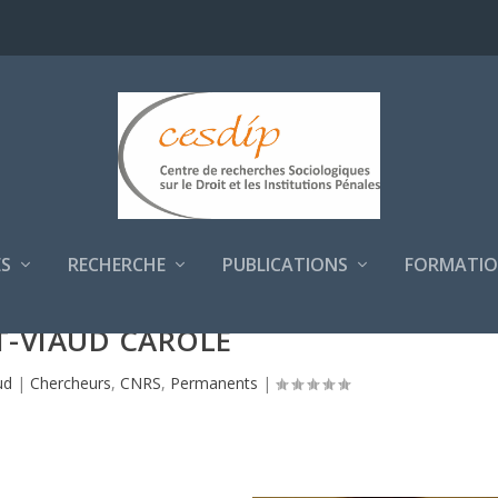
S
RECHERCHE
PUBLICATIONS
FORMATIO
T-VIAUD CAROLE
ud
|
Chercheurs
,
CNRS
,
Permanents
|