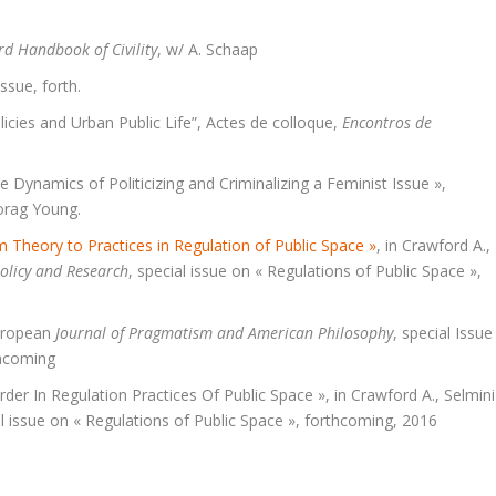
rd Handbook of Civility
, w/ A. Schaap
issue, forth.
olicies and Urban Public Life”, Actes de colloque,
Encontros de
 Dynamics of Politicizing and Criminalizing a Feminist Issue »,
Morag Young.
rom Theory to Practices in Regulation of Public Space »
, in Crawford A.,
olicy and Research
, special issue on « Regulations of Public Space »,
European
Journal of Pragmatism and American Philosophy
, special Issue
thcoming
d Order In Regulation Practices Of Public Space », in Crawford A., Selmini
al issue on « Regulations of Public Space », forthcoming, 2016