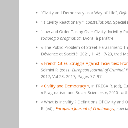
“Civility and Democracy as a Way of Life”,
Oxfo
“Is Civility Reactionary?”
Constellations
, Special 
“Law and Order Taking Over Civility. Incivility P
sociologia pragmatica
, Evora, à paraître
« The Public Problem of Street Harassment: The
Déviance et Société, 2021, 1, 45 : 7-23, trad 
« French Cities’ Struggle Against Incivilities: F
Selmini R. (eds).,
European Journal of Criminal P
2017, Vol 23, 2017, Pages 77–97
« Civility and Democracy »
, in FREGA R. (ed), 
« Pragmatism and Social Sciences », 2015 for
« What Is Incivility ? Definitions Of Civility an
R. (ed).,
European Journal of Criminology
, speci