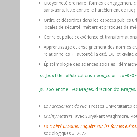
Citoyenneté ordinaire, formes d’engagement cit
sans-abris, lutte contre le harcèlement de rue)
Ordre et désordres dans les espaces publics urb
locales de sécurité, métiers et pratiques de méd
Genre et police : expérience et transformations
Apprentissage et enseignement des normes civi
relationnelles » ; autorité; laïcité, DEI et civilit
Épistémologie des sciences sociales : démarche
[su_box title= »Publications » box_color= »#E0E0E0
[su_spoiler title= »Ouvrages, direction d’ouvrages
Le harcèlement de rue
. Presses Universitaires 
Civility Matters
, avec Suryakant Waghmore, Rout
La civilité urbaine. Enquête sur les formes élém
sociologiques », 2022