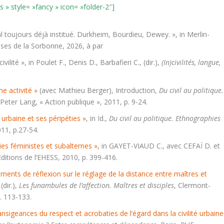
)s » style= »fancy » icon= »folder-2″]
ial toujours déjà institué. Durkheim, Bourdieu, Dewey. », in Merlin-
sses de la Sorbonne, 2026, à par
lité », in Poulet F., Denis D., Barbafieri C., (dir.),
(In)civilités, langue,
e activité »
(avec Mathieu Berger), Introduction,
Du civil au politique.
 Peter Lang, « Action publique », 2011, p. 9-24.
 urbaine et ses péripéties »
, in Id.,
Du civil au politique. Ethnographies
11, p.27-54.
ies féministes et subalternes »
, in GAYET-VIAUD C., avec CEFAÏ D. et
 Editions de l’EHESS, 2010, p. 399-416.
éments de réflexion sur le réglage de la distance entre maîtres et
(dir.),
Les funambules de l’affection. Maîtres et disciples
, Clermont-
. 113-133.
igeances du respect et acrobaties de l’égard dans la civilité urbaine