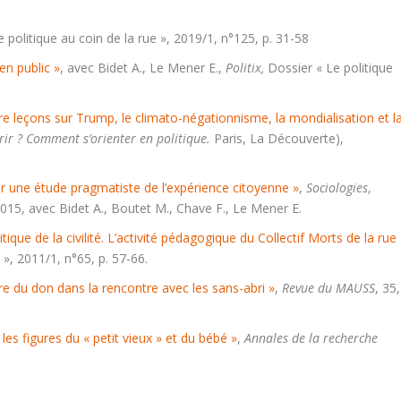
 politique au coin de la rue », 2019/1, n°125, p. 31-58
en public »
, avec Bidet A., Le Mener E.,
Politix,
Dossier « Le politique
tre leçons sur Trump, le climato-négationnisme, la mondialisation et l
rir ? Comment s’orienter en politique.
Paris, La Découverte),
pour une étude pragmatiste de l’expérience citoyenne »
,
Sociologies
,
15, avec Bidet A., Boutet M., Chave F., Le Mener E.
ique de la civilité. L’activité pédagogique du Collectif Morts de la rue
 », 2011/1, n°65, p. 57-66.
e du don dans la rencontre avec les sans-abri »
,
Revue du MAUSS
, 35,
les figures du « petit vieux » et du bébé »
,
Annales de la recherche