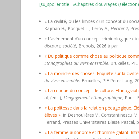
[su_spoiler title= »Chapitres d’ouvrages (sélection
« La civilité, ou les limites d’un concept du soc
Kajman H., Pocquet T., Leroy A.,
Hériter ?
, Pre
« L’avènement d’un concept criminologique d’incivi
discours, société
, Brepols, 2026 à par
« Du politique comme chose au politique comm
Ethnographies du vivre-ensemble
. Bruxelles, PIE
« La moindre des choses. Enquête sur la civilité
du vivre-ensemble.
Bruxelles, PIE Peter Lang, 20
« La critique du concept de culture. Ethnograph
al, (eds.),
L’engagement ethnographique
, Paris,
« La politesse dans la relation pédagogique. Él
élèves »
, in Deshoulières V., Constantinescu M. 
Ferrand, Presses Universitaires Blaise Pascal, p
« La femme autonome et l’homme galant. Intrans