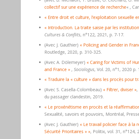
collectif sur une expérience de recherche
« , Ca
« Entre droit et culture, l’exploitation sexuelle 
« Introduction. La traite saisie par les institut
Cultures & Conflits
, n°122, 2021, p. 7-17.
(Avec J. Gauthier)
« Policing and Gender in Fran
Routledge, 2020, p. 310-325.
(Avec A. Dölemeyer)
« Caring for Victims of Hu
and France »
,
Sociologus
, Vol. 20, n°1, 2020 p.
« Traduire la « culture » dans les procès pour tr
(Avec S. Casella-Colombeau)
« Filtrer, diviser »
,
du passager clandestin, 2019.
« Le proxénétisme en procès et la réaffirmation
Sexualité, savoirs et pouvoirs
, Montréal, Press
(Avec J. Gauthier)
« Le travail policier face à 
Sécurité Prioritaires » »
,
Politix
, vol. 31, n°124, 