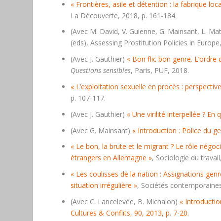
« Frontières, asile et détention : la fabrique loca
La Découverte, 2018, p. 161-184.
(Avec M. David, V. Guienne, G. Mainsant, L. Ma
(eds),
Assessing Prostitution Policies in Europe
(Avec J. Gauthier)
« Bon flic bon genre. L’ordre 
Questions sensibles
, Paris, PUF, 2018.
« L’exploitation sexuelle en procès : perspect
p. 107-117.
(Avec J. Gauthier)
« Une virilité interpellée ? E
(Avec G. Mainsant)
« Introduction : Police du g
« Le bon, la brute et le migrant ? Le rôle négoc
étrangers en Allemagne »
,
Sociologie du travail
« Les coulisses de la nation : Assignations genr
situation irrégulière »
,
Sociétés contemporaine
(Avec C. Lancelevée, B. Michalon)
« Introducti
Cultures & Conflits
, 90, 2013, p. 7-20.