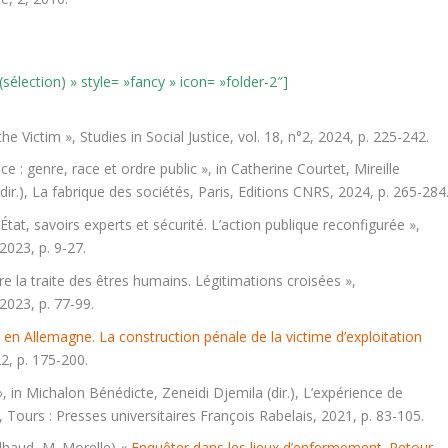
 (sélection) » style= »fancy » icon= »folder-2″]
he Victim », Studies in Social Justice, vol. 18, n°2, 2024, p. 225-242.
ce : genre, race et ordre public », in Catherine Courtet, Mireille
ir.), La fabrique des sociétés, Paris, Editions CNRS, 2024, p. 265-284
 État, savoirs experts et sécurité. L’action publique reconfigurée »,
2023, p. 9-27.
re la traite des êtres humains. Légitimations croisées »,
2023, p. 77-99.
t en Allemagne. La construction pénale de la victime d’exploitation
2, p. 175-200.
 », in Michalon Bénédicte, Zeneidi Djemila (dir.), L’expérience de
Tours : Presses universitaires François Rabelais, 2021, p. 83-105.
ilhaud, M. Morelle) «
Enquêter dans les lieux d’enfermement. Retour