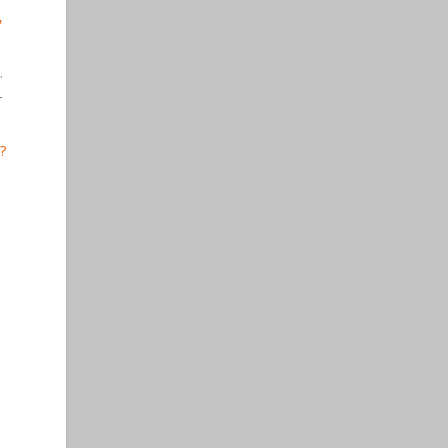
,
.
-
?