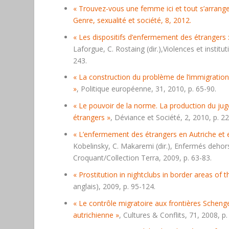
« Trouvez-vous une femme ici et tout s’arranger
Genre, sexualité et société
, 8, 2012.
« Les dispositifs d’enfermement des étrangers :
Laforgue, C. Rostaing (dir.),
Violences et institut
243.
« La construction du problème de l’immigration
»
,
Politique européenne
, 31, 2010, p. 65-90.
« Le pouvoir de la norme. La production du j
étrangers »
,
Déviance et Société
, 2, 2010, p. 2
« L’enfermement des étrangers en Autriche et 
Kobelinsky, C. Makaremi (dir.),
Enfermés dehors
Croquant/Collection Terra, 2009, p. 63-83.
« Prostitution in nightclubs in border areas of 
anglais), 2009, p. 95-124.
« Le contrôle migratoire aux frontières Schenge
autrichienne »
,
Cultures & Conflits
, 71, 2008, p.