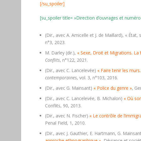
[/su_spoiler]
[su_spoiler title= »Direction d’ouvrages et numéro
(Dir., avec A. Amicelle et J. de Maillard), « Éta
n°3, 2023.
M. Darley (dir.),
« Sexe, Droit et Migrations. La 
Conflits
, n°122, 2021.
(Dir., avec C. Lancelevée)
« Faire tenir les murs
contemporaines
, vol. 3, n°103, 2016.
(Dir., avec G. Mainsant)
« Police du genre »
,
Ge
(Dir., avec C. Lancelevée, B. Michalon)
« Où son
Conflits
, 90, 2013.
(Dir., avec N. Fischer)
« Le contrôle de l’immigr
Penal Field
, 1, 2010.
(Dir., avec J. Gauthier, E. Hartmann, G. Mainsan
approche ethnographique »
,
Déviance et socié