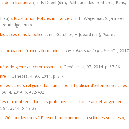
le de la frontière »
, in F. Dubet (dir.),
Politiques des frontières
, Paris,
thieu)
« Prostitution Policies in France »
, in H. Wagenaar, S. Jahnsen
, Routledge, 2018.
des sexes dans la police »
, in J. Gauthier, F. Jobard (dir.),
Police :
ives comparées franco-allemandes »
,
Les cahiers de la justice
, n°1, 2017
n quête de genre au commissariat »
,
Genèses
, 4, 97, 2014, p. 67-86.
enre »
,
Genèses
, 4, 97, 2014, p. 3-7.
ié des acteurs religieux dans un dispositif policier d’enfermement des
, 56, 4, 2014, p. 472-492.
ées et racialisées dans les pratiques d’assistance aux étrangers en
s
, 94, 2014, p. 19-39.
on : Où sont les murs ? Penser l’enfermement en sciences sociales »,