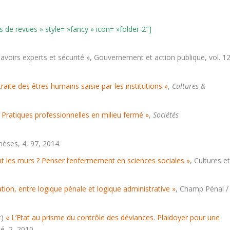
s de revues » style= »fancy » icon= »folder-2″]
t, savoirs experts et sécurité », Gouvernement et action publique, vol. 12
traite des êtres humains saisie par les institutions »
,
Cultures &
. Pratiques professionnelles en milieu fermé »
,
Sociétés
nèses
, 4, 97, 2014.
t les murs ? Penser l’enfermement en sciences sociales »
,
Cultures e
ation, entre logique pénale et logique administrative »
,
Champ Pénal /
t)
« L’Etat au prisme du contrôle des déviances. Plaidoyer pour une
té
, 2, 2010.