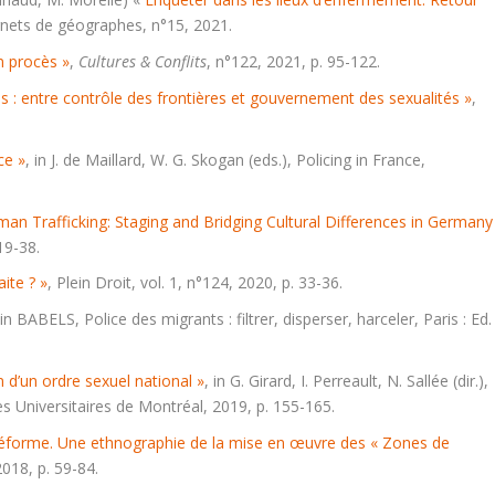
rnets de géographes, n°15, 2021.
en procès »
,
Cultures & Conflits
, n°122, 2021, p. 95-122.
ions : entre contrôle des frontières et gouvernement des sexualités »
,
ce »
, in J. de Maillard, W. G. Skogan (eds.), Policing in France,
man Trafficking: Staging and Bridging Cultural Differences in Germany
 19-38.
aite ? »
,
Plein Droit
, vol. 1, n°124, 2020, p. 33-36.
 in BABELS,
Police des migrants
:
filtrer, disperser, harceler
, Paris : Ed.
 d’un ordre sexuel national »
, in G. Girard, I. Perreault, N. Sallée (dir.),
es Universitaires de Montréal, 2019, p. 155-165.
la réforme. Une ethnographie de la mise en œuvre des « Zones de
2018, p. 59-84.