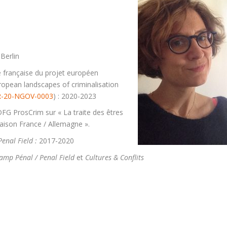
Berlin
pe française du projet européen
ropean landscapes of criminalisation
-20-NGOV-0003
) : 2020-2023
FG ProsCrim sur « La traite des êtres
raison France / Allemagne ».
enal Field :
2017-2020
amp Pénal / Penal Field
et
Cultures & Conflits