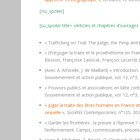
[/su_spoiler]
[su_spoiler title= »Articles et chapitres d’ouvrages
« Trafficking on Trial: The Judge, the Pimp and t
« (Pré)juger la traite et le proxénétisme en Fran
Besson, Françoise Lavocat, François Lecercle (d
(Avec A. Amicelle, J. de Maillard) « Introduction.
Gouvernement et action publique, vol. 12, n°3, 
« Pouvoirs publics et associations en lutte cont
Gouvernement et action publique, vol. 12, n°3, 
« Juger la traite des êtres humains en France e
sexuelle »
,
Sociétés Contemporaines
, n°125, 202
« Garder les frontières : la preuve à l’épreuve ?
l’enfermement. Camps, commissariats, prisons, 
(avec B. Michalon, T. Bruslé, O. Clochard, O. M