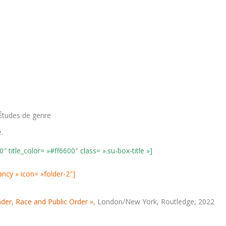
 Études de genre
.
″ title_color= »#ff6600″ class= ».su-box-title »]
fancy » icon= »folder-2″]
nder, Race and Public Order »
, London/New York, Routledge, 2022