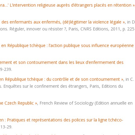
a…’ L’intervention religieuse auprès d’étrangers placés en rétention »
 des enfermants aux enfermés, (dé)légitimer la violence légale »
, in D
ions. Réguler, innover ou résister ?
, Paris, CNRS Editions, 2011, p. 225
 en République tchèque : l’action publique sous influence européenne 
ugement et son contournement dans les lieux d’enfermement des
29-239.
en République tchèque : du contrôle et de son contournement »
, in C.
. Enquêtes sur le confinement des étrangers
, Paris, Editions du
the Czech Republic »
,
French Review of Sociology
(Edition annuelle en
n : Pratiques et représentations des polices sur la ligne tchéco-
 13-29.