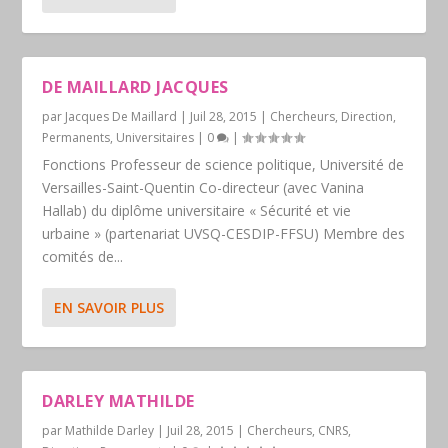
DE MAILLARD JACQUES
par
Jacques De Maillard
|
Juil 28, 2015
|
Chercheurs
,
Direction
,
Permanents
,
Universitaires
|
0
|
Fonctions Professeur de science politique, Université de
Versailles-Saint-Quentin Co-directeur (avec Vanina
Hallab) du diplôme universitaire « Sécurité et vie
urbaine » (partenariat UVSQ-CESDIP-FFSU) Membre des
comités de...
EN SAVOIR PLUS
DARLEY MATHILDE
par
Mathilde Darley
|
Juil 28, 2015
|
Chercheurs
,
CNRS
,