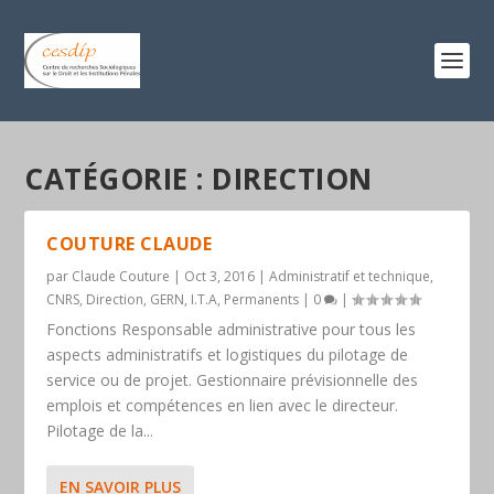
CATÉGORIE :
DIRECTION
COUTURE CLAUDE
par
Claude Couture
|
Oct 3, 2016
|
Administratif et technique
,
CNRS
,
Direction
,
GERN
,
I.T.A
,
Permanents
|
0
|
Fonctions Responsable administrative pour tous les
aspects administratifs et logistiques du pilotage de
service ou de projet. Gestionnaire prévisionnelle des
emplois et compétences en lien avec le directeur.
Pilotage de la...
EN SAVOIR PLUS