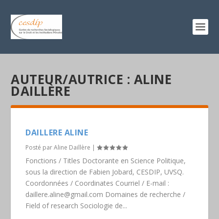
AUTEUR/AUTRICE :
ALINE
DAILLÈRE
DAILLERE ALINE
Posté par
Aline Daillère
|
Fonctions / Titles Doctorante en Science Politique,
sous la direction de Fabien Jobard, CESDIP, UVSQ.
Coordonnées / Coordinates Courriel / E-mail :
daillere.aline@gmail.com Domaines de recherche /
Field of research Sociologie de...