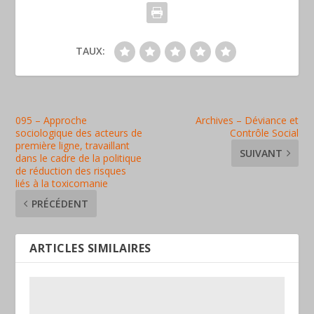
TAUX:
095 – Approche
Archives – Déviance et
sociologique des acteurs de
Contrôle Social
première ligne, travaillant
SUIVANT
dans le cadre de la politique
de réduction des risques
liés à la toxicomanie
PRÉCÉDENT
ARTICLES SIMILAIRES