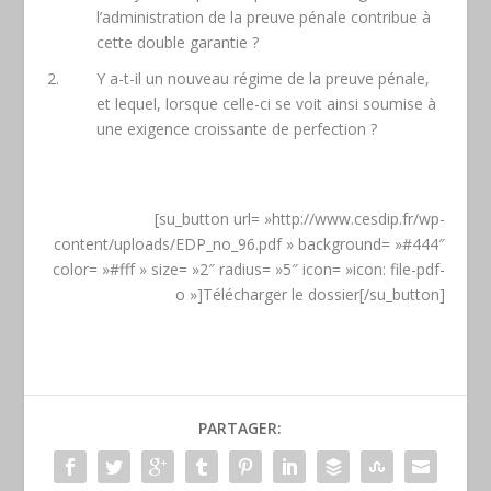
l’administration de la preuve pénale contribue à
cette double garantie ?
Y a-t-il un nouveau régime de la preuve pénale,
et lequel, lorsque celle-ci se voit ainsi soumise à
une exigence croissante de perfection ?
[su_button url= »http://www.cesdip.fr/wp-
content/uploads/EDP_no_96.pdf » background= »#444″
color= »#fff » size= »2″ radius= »5″ icon= »icon: file-pdf-
o »]Télécharger le dossier[/su_button]
PARTAGER: