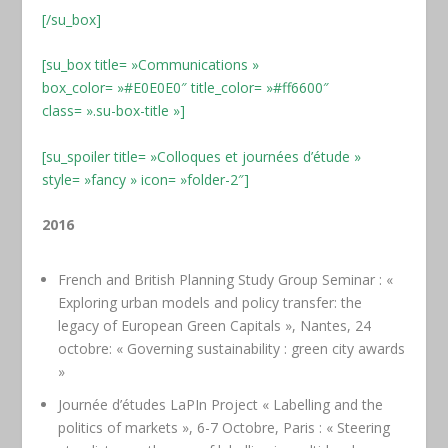
[/su_box]
[su_box title= »Communications »
box_color= »#E0E0E0″ title_color= »#ff6600″
class= ».su-box-title »]
[su_spoiler title= »Colloques et journées d’étude »
style= »fancy » icon= »folder-2″]
2016
French and British Planning Study Group Seminar : «
Exploring urban models and policy transfer: the
legacy of European Green Capitals », Nantes, 24
octobre: « Governing sustainability : green city awards
»
Journée d’études LaPIn Project « Labelling and the
politics of markets », 6-7 Octobre, Paris : « Steering