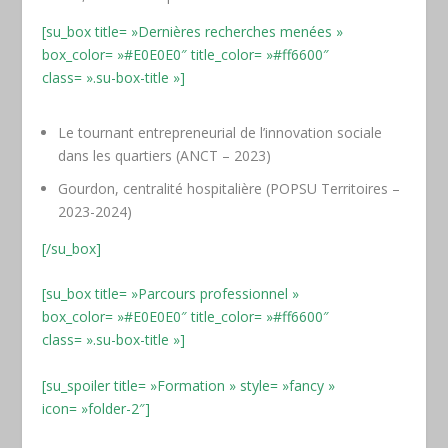
[su_box title= »Dernières recherches menées »
box_color= »#E0E0E0″ title_color= »#ff6600″
class= ».su-box-title »]
Le tournant entrepreneurial de l’innovation sociale
dans les quartiers (ANCT – 2023)
Gourdon, centralité hospitalière (POPSU Territoires –
2023-2024)
[/su_box]
[su_box title= »Parcours professionnel »
box_color= »#E0E0E0″ title_color= »#ff6600″
class= ».su-box-title »]
[su_spoiler title= »Formation » style= »fancy »
icon= »folder-2″]