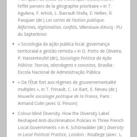
l’effet pervers de la géographie prioritaire » in T.
Aguilera, F. Artioli, L. Barrault-Stella, E. Hellier, R.
Pasquier (dir.)
Les cartes de l’action publique.
Réformes, légitimation, conflits
, Villeneuve-d’Ascq : PU
du Septentrion
« Sociologia da ação publica local: governança
territoraial e gestão remota » in O. Porto de Oliveira,
P. Hassenteufel (dir),
Sociologia Politica da Ação
Pública: Teorias, abordagens e conceitos
, Brasília :
Escola Nacional de Administração Pública
« De l’État fort aux régimes de gouvernementalité
multiples », in T. Frinault, C. Le Bart, E. Neveu (dir.)
Nouvelle sociologie politique de la France,
Paris :
Armand Colin (avec G. Pinson)
Colour-blind Diversity. How the Diversity Label
Reshaped Anti-discrimination Policies in Three French
Local Governments » in K. Schönwälder (dir.)
Diversity
in Local Political Practice
, London : Routlege (avec L.