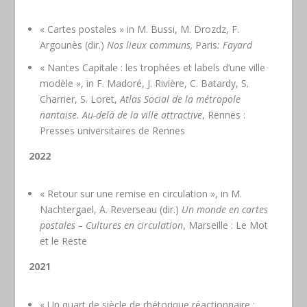
« Cartes postales » in M. Bussi, M. Drozdz, F.
Argounès (dir.)
Nos lieux communs,
Paris
: Fayard
« Nantes Capitale : les trophées et labels d’une ville
modèle », in F. Madoré, J. Rivière, C. Batardy, S.
Charrier, S. Loret,
Atlas Social de la métropole
nantaise. Au-delà de la ville attractive
, Rennes :
Presses universitaires de Rennes
2022
« Retour sur une remise en circulation », in M.
Nachtergael, A. Reverseau (dir.)
Un monde en cartes
postales – Cultures en circulation
, Marseille : Le Mot
et le Reste
2021
« Un quart de siècle de rhétorique réactionnaire :